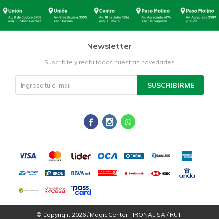
Newsletter
¡Suscribite y recibí todas nuestras novedades!
SUSCRIBIRME



© Copyright 2026 / Magic Center - IRONAL SA / RUT: