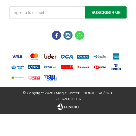
SUSCRIBIRME



© Copyright 2026 / Magic Center - IRONAL SA / RUT:
211626020016