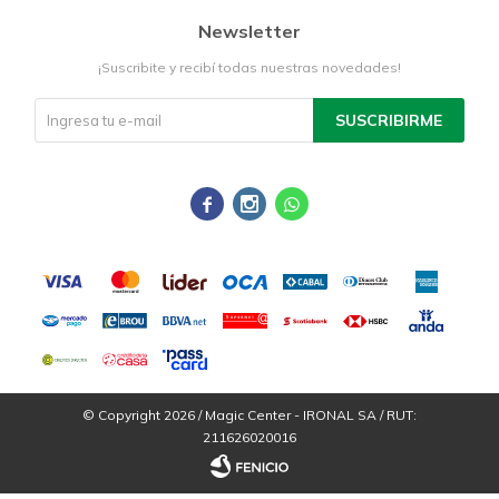
Newsletter
¡Suscribite y recibí todas nuestras novedades!
SUSCRIBIRME



© Copyright 2026 / Magic Center - IRONAL SA / RUT:
211626020016