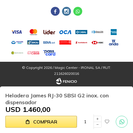



© Copyright 2026 / Magic Center - IRONAL SA / RUT:
211626020016
Heladera James RJ-30 SBSI G2 inox. con
dispensador
USD
1.460,00
Por
consultas
add
COMPRAR
Fenicio
no dudes
remove
en
escribirnos