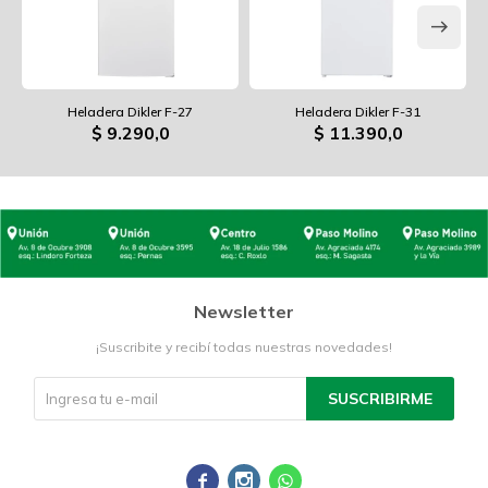
Heladera Dikler F-27
Heladera Dikler F-31
$
9.290,0
$
11.390,0
Newsletter
¡Suscribite y recibí todas nuestras novedades!
SUSCRIBIRME


