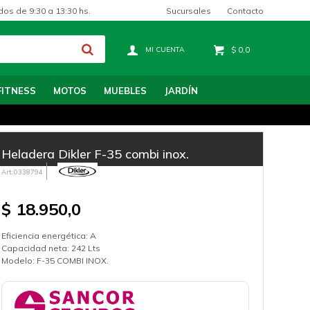
Sucursales
Contacto
dos de 9:30 a 13:30 hs.
$
0,0
FITNESS
MOTOS
MUEBLES
JARDÍN
Heladera Dikler F-35 combi inox.
0338794
$
18.950,0
Eficiencia energética: A
Capacidad neta: 242 Lts
Modelo: F-35 COMBI INOX.