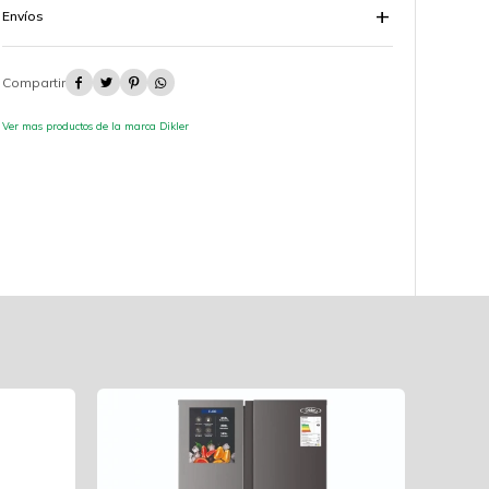
Envíos




Ver mas productos de la marca Dikler