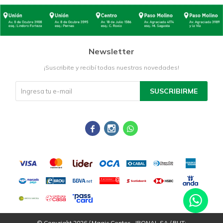
Newsletter
¡Suscribite y recibí todas nuestras novedades!
SUSCRIBIRME



© Copyright 2026 / Magic Center - IRONAL SA / RUT: