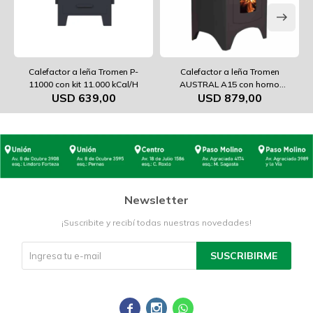
Calefactor a leña Tromen P-
Calefactor a leña Tromen
11000 con kit 11.000 kCal/H
AUSTRAL A15 con horno
USD
639,00
USD
879,00
15.000 kCal/H
Newsletter
¡Suscribite y recibí todas nuestras novedades!
SUSCRIBIRME


