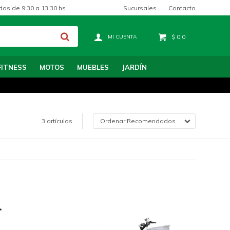
Sucursales
Contacto
dos de 9:30 a 13:30 hs.
$
0,0
FITNESS
MOTOS
MUEBLES
JARDÍN
3 artículos
Recomendados