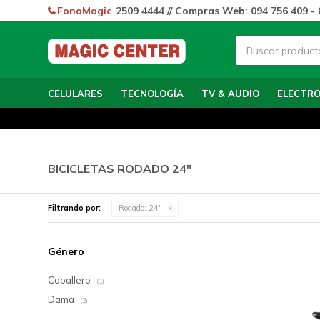
FonoMagic
2509 4444 // Compras Web: 094 756 409 - 
CELULARES
TECNOLOGÍA
TV & AUDIO
ELECTR
BICICLETAS RODADO 24"
Filtrando por:
Rodado:
24"
Género
Caballero
(1)
Dama
(2)