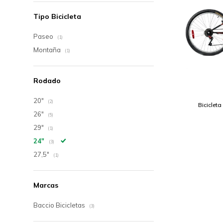
Tipo Bicicleta
Paseo
(1)
Montaña
(1)
Rodado
20"
(2)
Biciclet
26"
(5)
29"
(1)
24"
(3)
27,5"
(1)
Marcas
Baccio Bicicletas
(3)