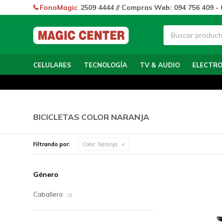
FonoMagic
2509 4444 // Compras Web: 094 756 409 - 
CELULARES
TECNOLOGÍA
TV & AUDIO
ELECTR
BICICLETAS COLOR NARANJA
Filtrando por:
Color:
Naranja
Género
Caballero
(1)