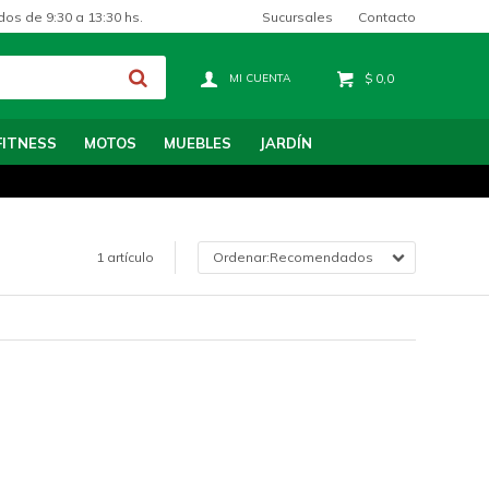
Sucursales
Contacto
dos de 9:30 a 13:30 hs.
$
0,0
FITNESS
MOTOS
MUEBLES
JARDÍN
1 artículo
Recomendados