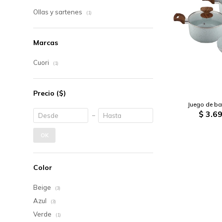
Ollas y sartenes
(1)
Marcas
Cuori
(1)
Precio
($)
Juego de ba
$
3.69
OK
Color
Beige
(3)
Azul
(3)
Verde
(1)