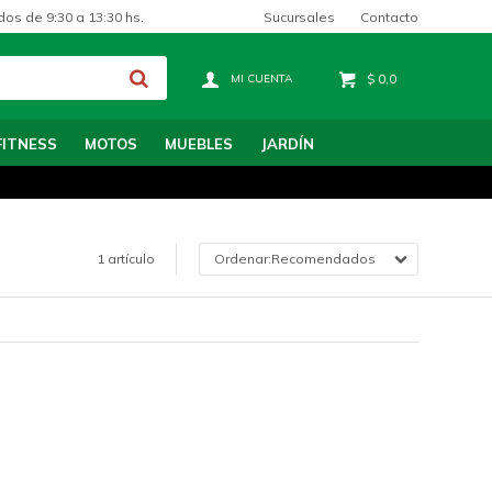
Sucursales
Contacto
dos de 9:30 a 13:30 hs.
$
0,0
FITNESS
MOTOS
MUEBLES
JARDÍN
1 artículo
Recomendados