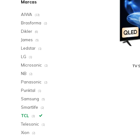
Marcas
AIWA
(13)
Brasforma
(2)
Dikler
(6)
James
(5)
Ledstar
(1)
LG
(1)
Microsonic
TV 
(2)
NB
(2)
Panasonic
(2)
Punktal
(1)
Samsung
(5)
Smartlife
(2)
TCL
(3)
Telesonic
(1)
Xion
(2)