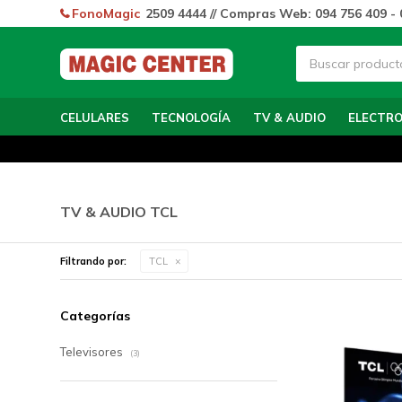
FonoMagic
2509 4444 // Compras Web: 094 756 409 - 
CELULARES
TECNOLOGÍA
TV & AUDIO
ELECTR
TV & AUDIO TCL
Filtrando por:
TCL
Categorías
Televisores
(3)