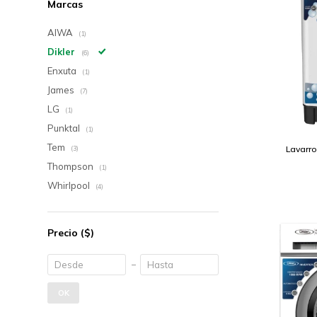
Marcas
AIWA
(1)
Dikler
(6)
Enxuta
(1)
James
(7)
LG
(1)
Punktal
(1)
Tem
Lavarro
(3)
Thompson
(1)
Whirlpool
(4)
Precio
($)
OK