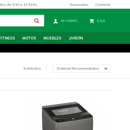
Sucursales
Contacto
dos de 9:30 a 13:30 hs.
$
0,0
FITNESS
MOTOS
MUEBLES
JARDÍN
6 artículos
Recomendados