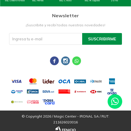
Newsletter
¡Suscribite y recibí todas nuestras novedades!
SUSCRIBIRME



© Copyright 2026 / Magic Center - IRONAL SA / RUT:
211626020016