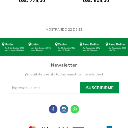
USD
775,00
USD
605,00
MOSTRANDO
22
DE
22
Newsletter
¡Suscribite y recibí todas nuestras novedades!
SUSCRIBIRME


