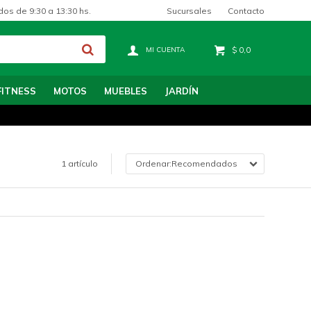
Sucursales
Contacto
dos de 9:30 a 13:30 hs.
$
0,0
FITNESS
MOTOS
MUEBLES
JARDÍN
1 artículo
Recomendados