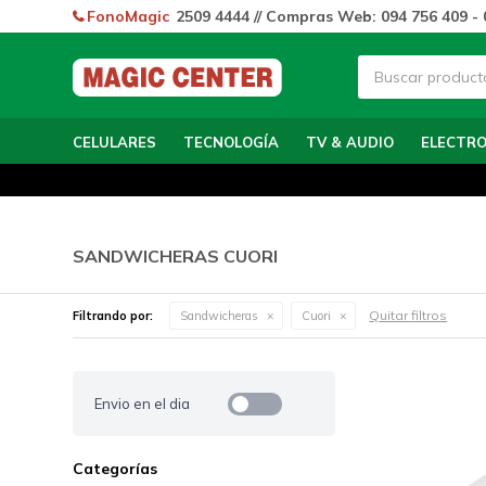
FonoMagic
2509 4444 // Compras Web: 094 756 409 - 
CELULARES
TECNOLOGÍA
TV & AUDIO
ELECTR
SANDWICHERAS CUORI
Quitar filtros
Filtrando por:
Sandwicheras
Cuori
Envio en el dia
Categorías