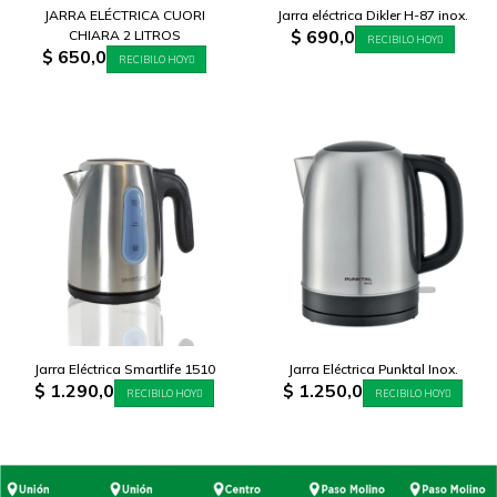
JARRA ELÉCTRICA CUORI
Jarra eléctrica Dikler H-87 inox.
$
690,0
CHIARA 2 LITROS
RECIBILO HOY
$
650,0
RECIBILO HOY
Jarra Eléctrica Smartlife 1510
Jarra Eléctrica Punktal Inox.
$
1.290,0
$
1.250,0
RECIBILO HOY
RECIBILO HOY