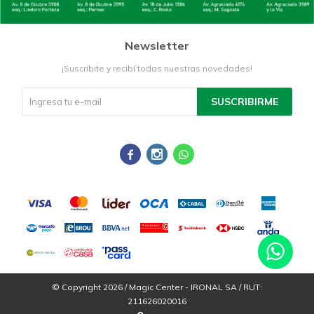
Newsletter
¡Suscribite y recibí todas nuestras novedades!
SUSCRIBIRME



© Copyright 2026 / Magic Center - IRONAL SA / RUT:
211626020016