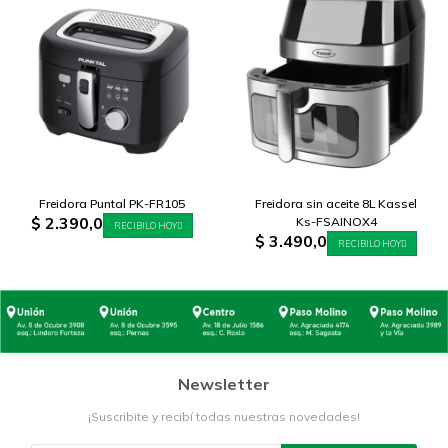
Freidora Puntal PK-FR105
Freidora sin aceite 8L Kassel
$
2.390,0
Ks-FSAINOX4
RECIBILO HOY
$
3.490,0
RECIBILO HOY
Newsletter
¡Suscribite y recibí todas nuestras novedades!