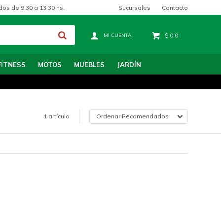
Sucursales
Contacto
dos de 9:30 a 13:30 hs.
$
0,0
FITNESS
MOTOS
MUEBLES
JARDÍN
1 artículo
Recomendados