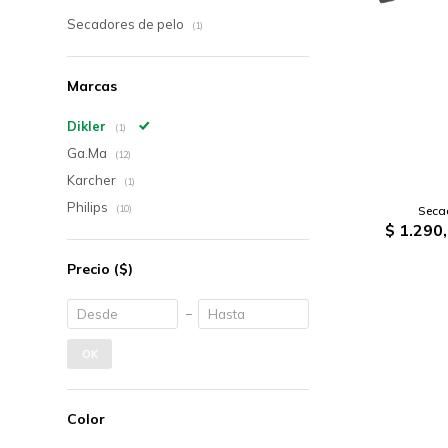
Secadores de pelo
(1)
Marcas
Dikler
(1)
Ga.Ma
(12)
Karcher
(1)
Philips
Secad
(10)
$
1.290
Precio
($)
OK
Color