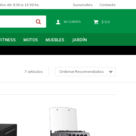
Sucursales
Contacto
dos de 9:30 a 13:30 hs.
$
0,0
FITNESS
MOTOS
MUEBLES
JARDÍN
7 artículos
Recomendados