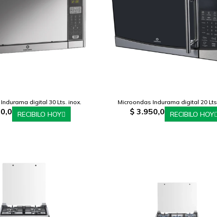
ndurama digital 30 Lts. inox.
Microondas Indurama digital 20 Lts
0,0
$
3.950,0
RECIBILO HOY
RECIBILO HOY