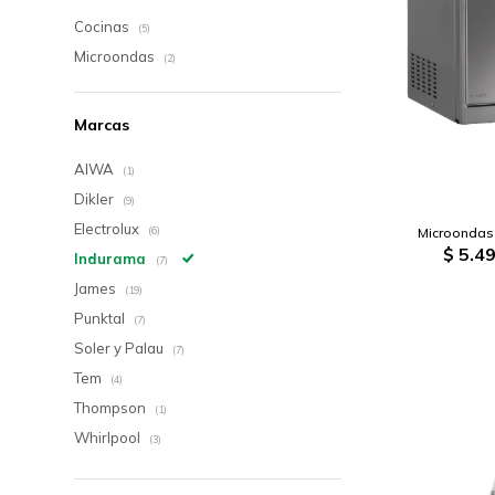
Cocinas
(5)
Microondas
(2)
Marcas
AIWA
(1)
Dikler
(9)
Electrolux
Microondas I
(6)
$
5.49
Indurama
(7)
James
(19)
Punktal
(7)
Soler y Palau
(7)
Tem
(4)
Thompson
(1)
Whirlpool
(3)