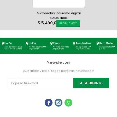
Microondas Indurama digital
30 Lts. inox.
$
5.490,0
RECIBILO HOY
Newsletter
¡Suscribite y recibí todas nuestras novedades!
SUSCRIBIRME


