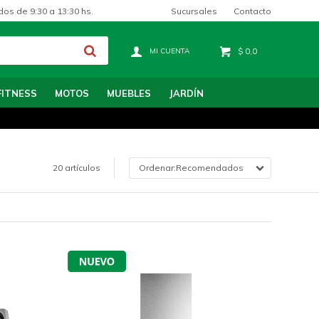
Sucursales
Contacto
dos de 9:30 a 13:30 hs.
$
0,0
FITNESS
MOTOS
MUEBLES
JARDÍN
20 artículos
Recomendados