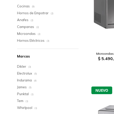
Cocinas
(9)
Hornos de Empotrar
(2)
Anafes
(2)
Campanas
(2)
Microondas
(2)
Hornos Eléctricos
(3)
Microondas I
Marcas
$
5.490
Dikler
(3)
Electrolux
(5)
Indurama
(4)
James
(5)
Punktal
(1)
Tem
(1)
Whirlpool
(1)