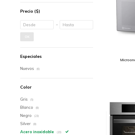
Precio
($)
OK
Especiales
Microond
Nuevos
(6)
Color
Gris
(5)
Blanco
(8)
Negro
(23)
Silver
(8)
Acero inoxidable
(20)