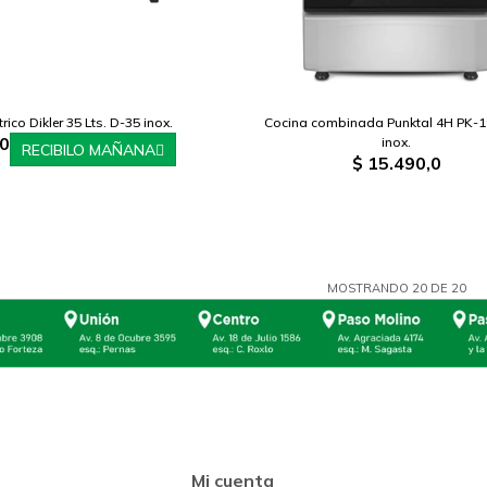
rico Dikler 35 Lts. D-35 inox.
Cocina combinada Punktal 4H PK-
,0
inox.
RECIBILO MAÑANA
$
15.490,0
MOSTRANDO
20
DE
20
Mi cuenta