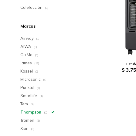
Calefacción
(1)
Marcas
Airway
(1)
AIWA
(3)
Ga.Ma
(1)
James
Estu
(12)
$
3.75
Kassel
(2)
Microsonic
(4)
Punktal
(1)
Smartlife
(1)
Tem
(5)
Thompson
(1)
Tromen
(5)
Xion
(1)