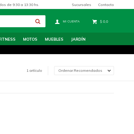
Sucursales
Contacto
dos de 9:30 a 13:30 hs.
$
0,0
FITNESS
MOTOS
MUEBLES
JARDÍN
1 artículo
Recomendados