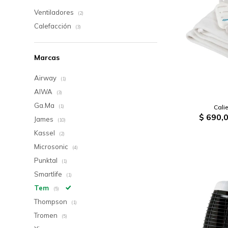
Ventiladores
(2)
Calefacción
(3)
Marcas
Airway
(1)
AIWA
(3)
Ga.Ma
Cali
(1)
$
690,
James
(10)
Kassel
(2)
Microsonic
(4)
Punktal
(1)
Smartlife
(1)
Tem
(5)
Thompson
(1)
Tromen
(5)