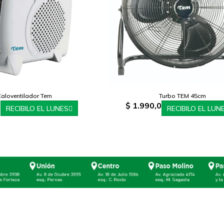
Caloventilador Tem
Turbo TEM 45cm
0
$
1.990,0
RECIBILO EL LUNES
RECIBILO EL LUN