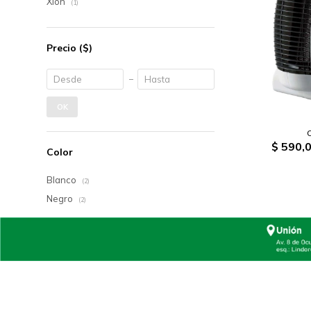
Xion
(1)
Precio
($)
OK
$
590,
Color
Blanco
(2)
Negro
(2)