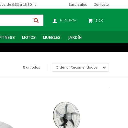
Sucursales
Contacto
dos de 9:30 a 13:30 hs.
$
0,0
FITNESS
MOTOS
MUEBLES
JARDÍN
5 artículos
Recomendados