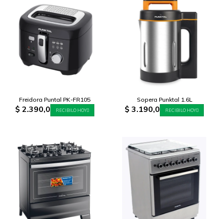
Freidora Puntal PK-FR105
Sopera Punktal 1.6L
$
2.390,0
$
3.190,0
RECIBILO HOY
RECIBILO HOY