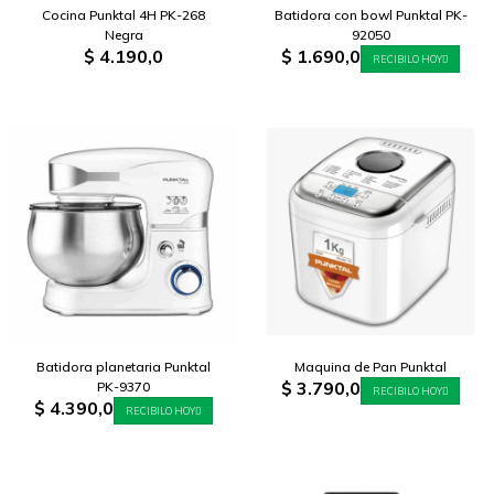
Cocina Punktal 4H PK-268
Batidora con bowl Punktal PK-
Negra
92050
$
4.190,0
$
1.690,0
RECIBILO HOY
Batidora planetaria Punktal
Maquina de Pan Punktal
$
3.790,0
PK-9370
RECIBILO HOY
$
4.390,0
RECIBILO HOY