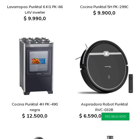
Lavarropas Punktal 6 KG PK-66
Cocina Punktal 5H PK-299C
$
9.900,0
LAV inverter
$
9.990,0
Cocina Punktal 4H PK-490
Aspiradora Robot Punktal
negra
RVC-032B
$
12.500,0
$
6.590,0
RECIBILO HOY