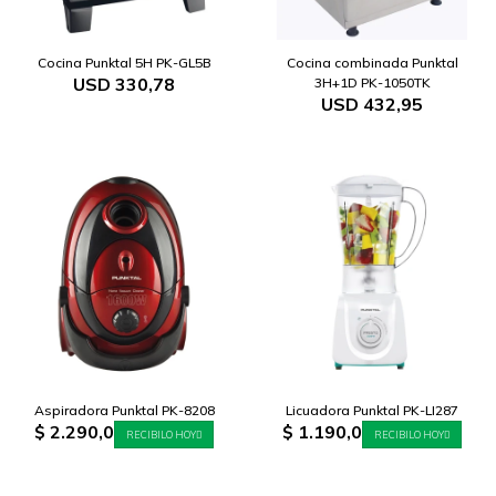
Cocina Punktal 5H PK-GL5B
Cocina combinada Punktal
USD
330,78
3H+1D PK-1050TK
USD
432,95
Aspiradora Punktal PK-8208
Licuadora Punktal PK-LI287
$
2.290,0
$
1.190,0
RECIBILO HOY
RECIBILO HOY