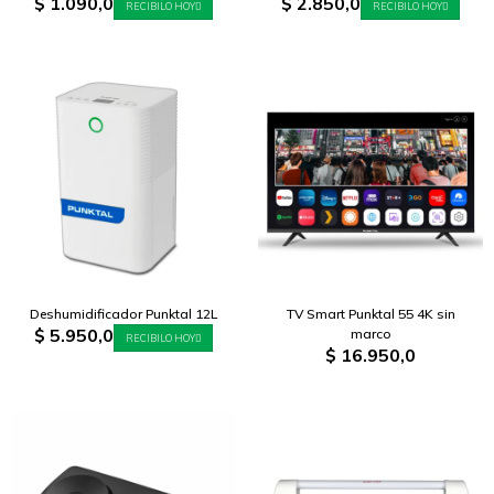
$
1.090,0
$
2.850,0
RECIBILO HOY
RECIBILO HOY
Deshumidificador Punktal 12L
TV Smart Punktal 55 4K sin
$
5.950,0
marco
RECIBILO HOY
$
16.950,0