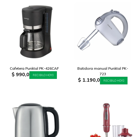
Cafetera Punktal PK-426CAF
Batidora manual Punktal PK-
$
990,0
723
RECIBILO HOY
$
1.190,0
RECIBILO HOY