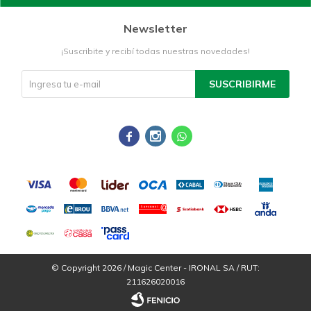
Newsletter
¡Suscribite y recibí todas nuestras novedades!
SUSCRIBIRME



© Copyright 2026 / Magic Center - IRONAL SA / RUT:
211626020016