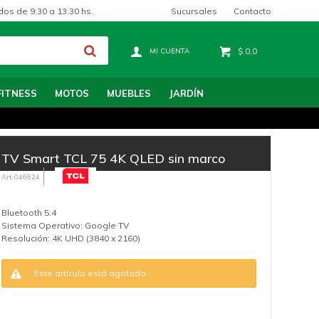
Sucursales
Contacto
dos de 9:30 a 13:30 hs.
$
0,0
FITNESS
MOTOS
MUEBLES
JARDÍN
TV Smart TCL 75 4K QLED sin marco
046624
Bluetooth 5.4
Sistema Operativo: Google TV
Resolución: 4K UHD (3840 x 2160)
Este artículo está agotado.