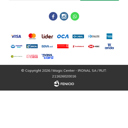



© Copyright 2026 / Magic Center - IRONAL SA / RUT:
211626020016
Fenicio