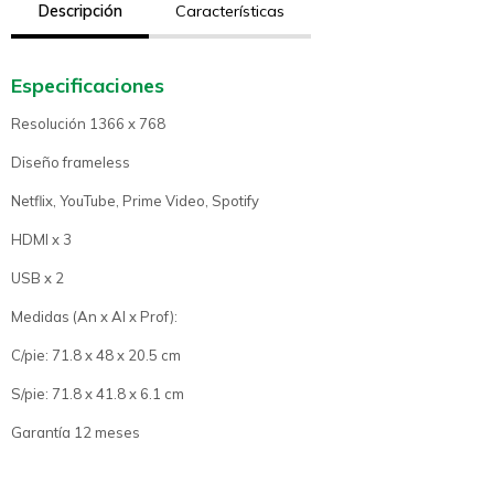
Descripción
Características
Especificaciones
Resolución 1366 x 768
Diseño frameless
Netflix, YouTube, Prime Video, Spotify
HDMI x 3
USB x 2
Medidas (An x Al x Prof):
C/pie: 71.8 x 48 x 20.5 cm
S/pie: 71.8 x 41.8 x 6.1 cm
Garantía 12 meses