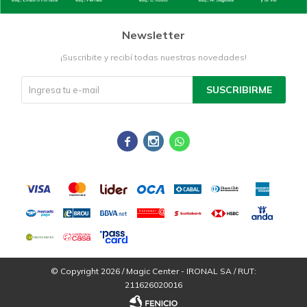
Newsletter
¡Suscribite y recibí todas nuestras novedades!
SUSCRIBIRME



© Copyright 2026 / Magic Center - IRONAL SA / RUT:
211626020016