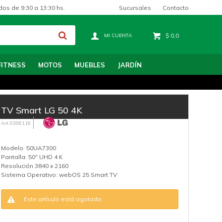
Sucursales
Contacto
dos de 9:30 a 13:30 hs.
$
0,0
FITNESS
MOTOS
MUEBLES
JARDÍN
TV Smart LG 50 4K
0396116
Modelo: 50UA7300
Pantalla: 50" UHD 4 K
Resolución 3840 x 2160
Sistema Operativo: webOS 25 Smart TV
Este artículo está agotado.