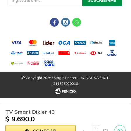
SUSCRIBIRME



© Copyright 2026 / Magic Center - IRONAL SA / RUT:
211626020016
TV Smart Dikler 43
$
9.690,0
Por
consultas
add
Fenicio