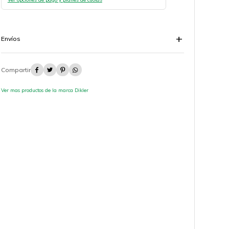
Envíos




Ver mas productos de la marca Dikler