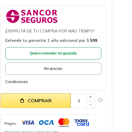
¡DISFRUTÁ DE TU COMPRA POR MÁS TIEMPO!
Extendé tu garantía 1 año adicional por
$
599
Quiero extender mi garantía
No gracias
Condiciones
add
COMPRAR
remove
Pagos:
Ver opciones de pago y planes de cuotas