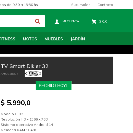
Sucursales
Contacto
dos de 9:30 a 13:30 hs.
$
0,0
FITNESS
MOTOS
MUEBLES
JARDÍN
TV Smart Dikler 32
0338807
RECIBILO HOY
$
5.990,0
Modelo G-32
Resolución HD - 1366 x 768
Sistema operativo Android 14
Memoria RAM 1G+8G