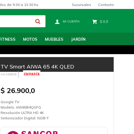
Sucursales
Contacto
dos de 9:30 a 13:30 hs.
$
0,0
FITNESS
MOTOS
MUEBLES
JARDÍN
TV Smart AIWA 65 4K QLED
046826
$
26.900,0
Google TV
Modelo: AW65B4QSFG
Resolución ULTRA HD 4K
Sintonizador Digital: ISDB-T