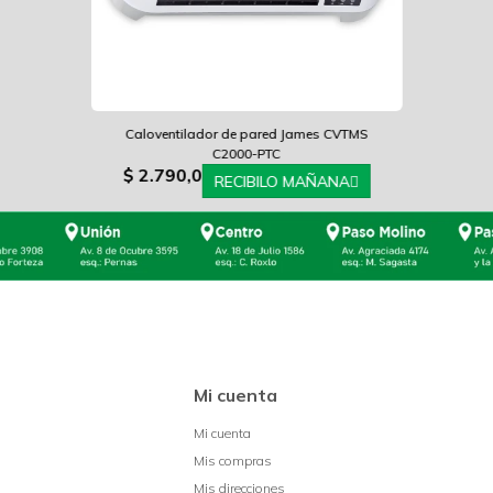
Caloventilador de pared James CVTMS
C2000-PTC
$
2.790,0
RECIBILO MAÑANA
Mi cuenta
Mi cuenta
Mis compras
Mis direcciones