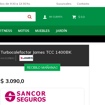
Sucursales
Contacto
dos de 9:30 a 13:30 hs.
$
0,0
FITNESS
MOTOS
MUEBLES
JARDÍN
Turbocalefactor James TCC 1400BK
0135831
RECIBILO MAÑANA
$
3.090,0