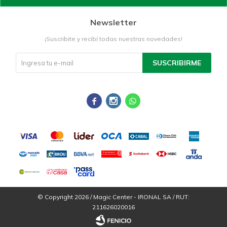
Newsletter
¡Suscribite y recibí todas nuestras novedades!
SUSCRIBIRME



© Copyright 2026 / Magic Center - IRONAL SA / RUT:
211626020016