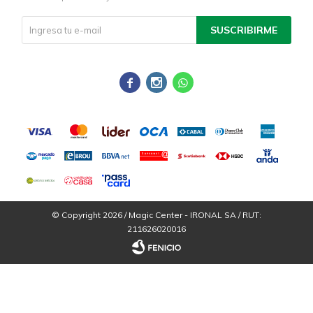
SUSCRIBIRME



© Copyright 2026 / Magic Center - IRONAL SA / RUT:
211626020016