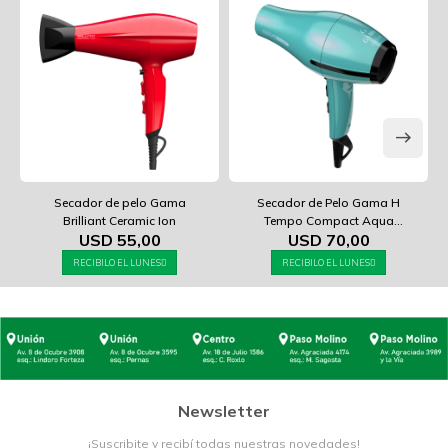
Secador de pelo Gama
Secador de Pelo Gama H
Brilliant Ceramic Ion
Tempo Compact Aqua
USD
55,00
USD
70,00
Therapy ST220
RECIBILO EL LUNES
RECIBILO EL LUNES
Newsletter
¡Suscribite y recibí todas nuestras novedades!