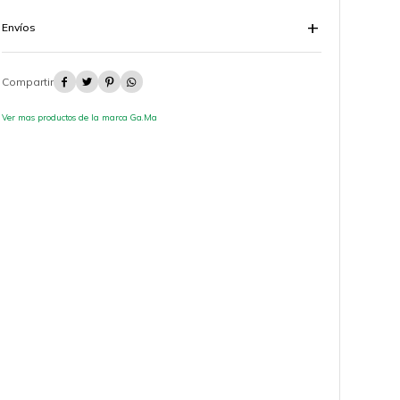
Envíos




Ver mas productos de la marca Ga.Ma