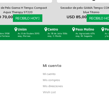
 de Pelo Gama H Tempo Compact
Secador de pelo GAMA Tempo CO
Aqua Therapy ST220
blue Titanio
D
70,00
USD
85,00
RECIBILO HOY
RECIBILO H
Mi cuenta
Mi cuenta
Mis compras
Mis direcciones
Wish List