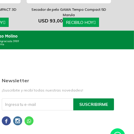
MPACT 3D
Secador de pelo GAMA Tempo Compact 5D
Marula
USD
93,00
OY
RECIBILO HOY
Newsletter
¡Suscribite y recibí todas nuestras novedades!
SUSCRIBIRME


