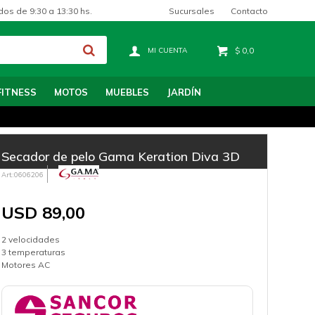
Sucursales
Contacto
dos de 9:30 a 13:30 hs.
$
0,0
FITNESS
MOTOS
MUEBLES
JARDÍN
Secador de pelo Gama Keration Diva 3D
0606206
USD
89,00
2 velocidades
3 temperaturas
Motores AC