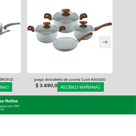
i BRONZI
Juego de batería de cocina Cuori RAGGIO
Jueg
$
3.690,0
$
4
ANA
RECIBILO MAÑANA