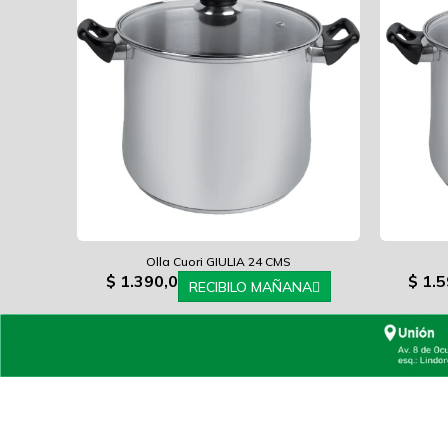
Olla Cuori GIULIA 24 CMS
$
1.390,0
$
1.5
RECIBILO MAÑANA