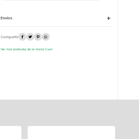
Envíos




Ver mas productos de la marca Cuori