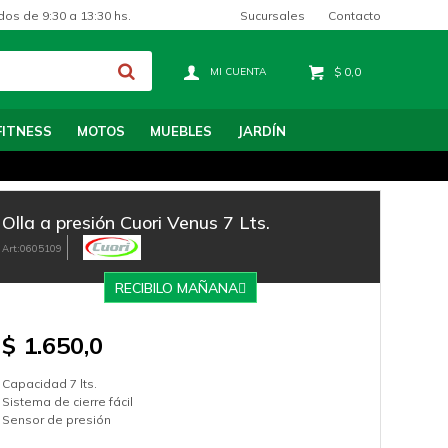
Sucursales
Contacto
dos de 9:30 a 13:30 hs.
$
0,0
FITNESS
MOTOS
MUEBLES
JARDÍN
Olla a presión Cuori Venus 7 Lts.
0605109
RECIBILO MAÑANA
$
1.650,0
Capacidad 7 lts.
Sistema de cierre fácil
Sensor de presión