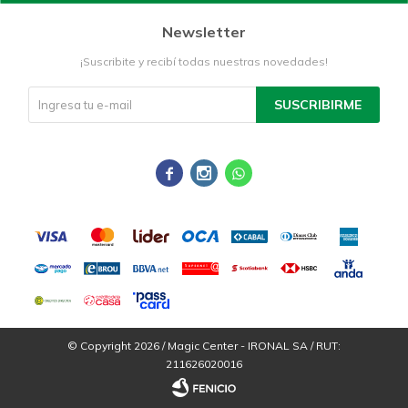
Newsletter
¡Suscribite y recibí todas nuestras novedades!
SUSCRIBIRME



© Copyright 2026 / Magic Center - IRONAL SA / RUT:
211626020016