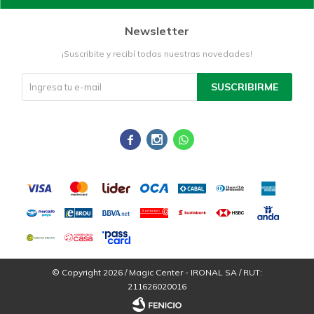
Newsletter
¡Suscribite y recibí todas nuestras novedades!
SUSCRIBIRME



© Copyright 2026 / Magic Center - IRONAL SA / RUT:
211626020016