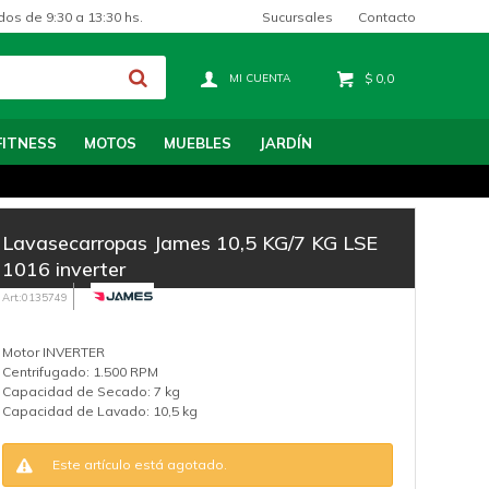
Sucursales
Contacto
dos de 9:30 a 13:30 hs.
$
0,0
FITNESS
MOTOS
MUEBLES
JARDÍN
Lavasecarropas James 10,5 KG/7 KG LSE
1016 inverter
0135749
Motor INVERTER
Centrifugado: 1.500 RPM
Capacidad de Secado: 7 kg
Capacidad de Lavado: 10,5 kg
Este artículo está agotado.