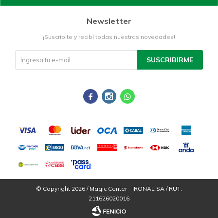
Newsletter
¡Suscribite y recibí todas nuestras novedades!
SUSCRIBIRME



© Copyright 2026 / Magic Center - IRONAL SA / RUT:
211626020016