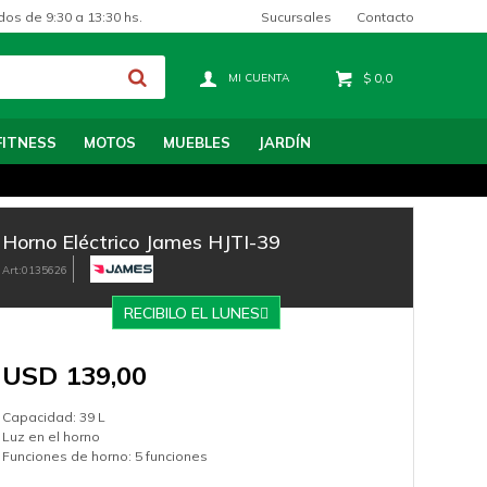
Sucursales
Contacto
dos de 9:30 a 13:30 hs.
$
0,0
FITNESS
MOTOS
MUEBLES
JARDÍN
Horno Eléctrico James HJTI-39
0135626
RECIBILO EL LUNES
USD
139,00
Capacidad: 39 L
Luz en el horno
Funciones de horno: 5 funciones