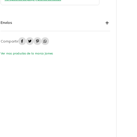
Envíos




Ver mas productos de la marca James