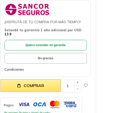
¡DISFRUTÁ DE TU COMPRA POR MÁS TIEMPO!
Extendé tu garantía 1 año adicional por
USD
13.9
Quiero extender mi garantía
No gracias
Condiciones
add
COMPRAR
remove
Pagos:
Ver opciones de pago y planes de cuotas