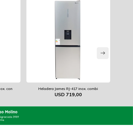
nox. con
Heladera James RJ-417 inox. combi
He
USD
719,00