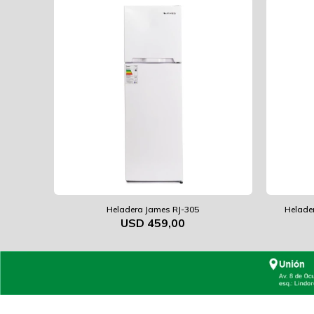
Heladera James RJ-305
Helader
USD
459,00