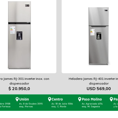
a James RJ-301 inverter inox. con
Heladera James RJ-401 inverter i
dispensador
dispensador
$
20.950,0
USD
569,00