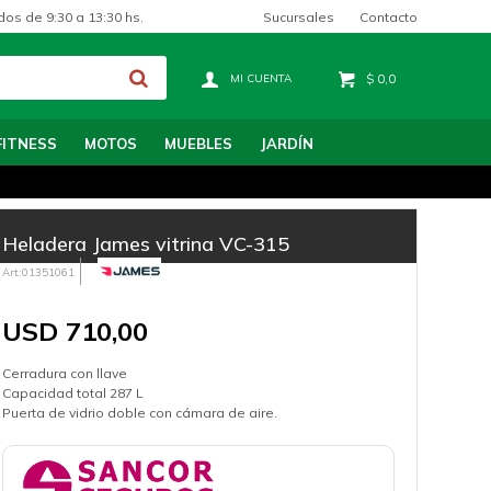
Sucursales
Contacto
dos de 9:30 a 13:30 hs.
$
0,0
FITNESS
MOTOS
MUEBLES
JARDÍN
Heladera James vitrina VC-315
01351061
USD
710,00
Cerradura con llave
Capacidad total 287 L
Puerta de vidrio doble con cámara de aire.