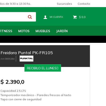
Sucursales
Contacto
dos de 9:30 a 13:30 hs.
$
0,0
FITNESS
MOTOS
MUEBLES
JARDÍN
Freidora Puntal PK-FR105
0669284
RECIBILO EL LUNES
$
2.390,0
Capacidad 2.5 LTS
Temporizador mecánico - Paredes frescas al tacto
Tapa con cierre de seguridad