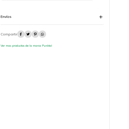
Envíos




Ver mas productos de la marca Punktal