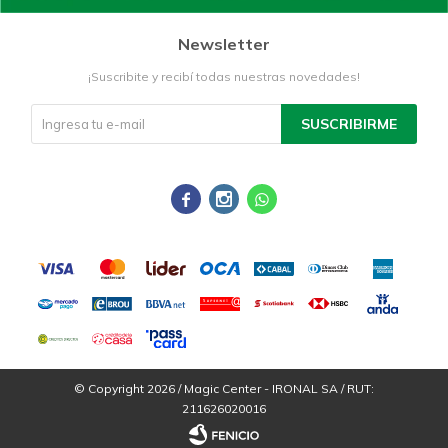
Newsletter
¡Suscribite y recibí todas nuestras novedades!
SUSCRIBIRME



© Copyright 2026 / Magic Center - IRONAL SA / RUT:
211626020016