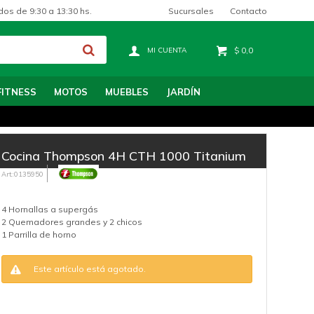
Sucursales
Contacto
dos de 9:30 a 13:30 hs.
$
0,0
FITNESS
MOTOS
MUEBLES
JARDÍN
Cocina Thompson 4H CTH 1000 Titanium
0135950
4 Hornallas a supergás
2 Quemadores grandes y 2 chicos
1 Parrilla de horno
Este artículo está agotado.