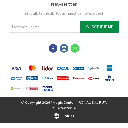
Newsletter
¡Suscribite y recibí todas nuestras novedades!
SUSCRIBIRME



© Copyright 2026 / Magic Center - IRONAL SA / RUT:
211626020016