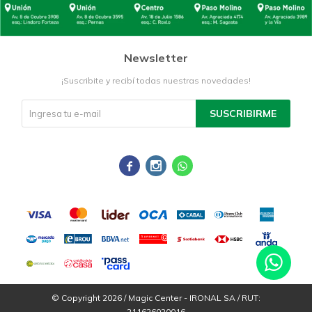
Newsletter
¡Suscribite y recibí todas nuestras novedades!
SUSCRIBIRME



© Copyright 2026 / Magic Center - IRONAL SA / RUT:
211626020016