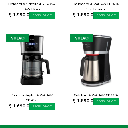
Freidora sin aceite 4.5L AIWA
Licuadora AIWA AW-LD9702
AW-FK45
1.5 Lts. inox.
$
1.990,0
$
1.890,0
RECIBILO HOY
RECIBILO HOY
Cafetera digital AIWA AW-
Cafetera AIWA AW-CD1162
$
1.890,0
CD9423
RECIBILO HOY
$
1.690,0
RECIBILO HOY